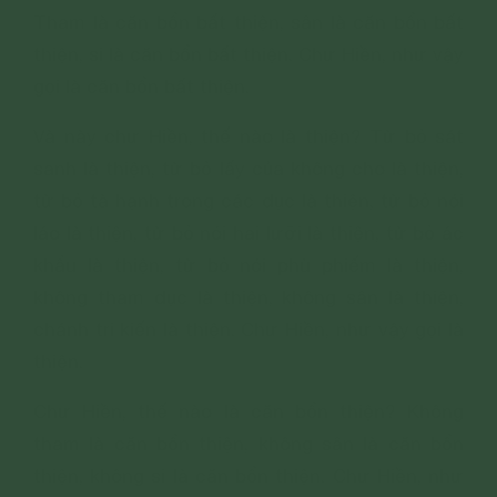
Tham là căn bổn bất thiện, sân là căn bổn bất
thiện, si là căn bổn bất thiện. Chư Hiền, như vậy
gọi là căn bổn bất thiện.
Và này chư Hiền, thế nào là thiện? Từ bỏ sát
sanh là thiện, từ bỏ lấy của không cho là thiện,
từ bỏ tà hạnh trong các dục là thiện, từ bỏ nói
láo là thiện, từ bỏ nói hai lưỡi là thiện, từ bỏ ác
khẩu là thiện, từ bỏ nói phù phiếm là thiện,
không tham dục là thiện, không sân là thiện,
chánh tri kiến là thiện. Chư Hiền, như vậy gọi là
thiện.
Chư Hiền, thế nào là căn bổn thiện? Không
tham là căn bổn thiện, không sân là căn bổn
thiện, không si là căn bổn thiện. Chư Hiền, như