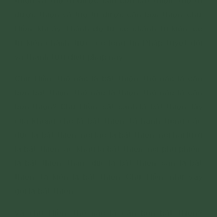
thiện và tuệ tri được căn bổn bất thiện, tuệ tri
được thiện và tuệ tri được căn bổn thiện, chư
Hiền, khi ấy Thánh đệ tử có chánh tri kiến, có
tri kiến chánh trực, có lòng tin Pháp tuyệt đối
và thành tựu diệu pháp này.
Chư Hiền, thế nào là bất thiện, thế nào là căn
bổn bất thiện, thế nào là thiện, thế nào là căn
bổn thiện? Chư Hiền, sát sanh là bất thiện, lấy
của không cho là bất thiện, tà hạnh trong các
dục là bất thiện, nói láo là bất thiện, nói hai lưỡi
là bất thiện, ác khẩu là bất thiện, nói phù phiếm
là bất thiện, tham dục là bất thiện, sân là bất
thiện, tà kiến là bất thiện. Chư Hiền, như vậy
gọi là bất thiện.
Và chư Hiền, thế nào là căn bổn bất thiện?