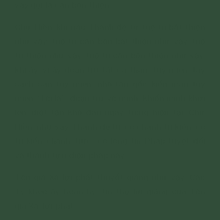
vậy gọi là căn bổn thiện.
Chư Hiền, khi nào Thánh đệ tử tuệ tri bất thiện
như vậy, tuệ tri căn bổn bất thiện như vậy, tuệ
tri thiện như vậy, tuệ tri căn bổn thiện như vậy,
khi ấy, vị ấy đoạn trừ tất cả tham tùy miên, tẩy
sạch sân tùy miên, nhổ tận gốc kiến mạn tùy
miên “Tôi là”, đoạn trừ vô minh, khiến minh khởi
lên, diệt tận khổ đau ngay trong hiện tại. Chư
Hiền, như vậy Thánh đệ tử có chánh tri kiến, có
tri kiến chánh trực, có lòng tin Pháp tuyệt đối
và thành tựu diệu pháp này.
Tôn giả Xá-lợi-phất thuyết giảng như vậy. Các
Tỷ-kheo ấy hoan hỷ, tín thọ lời giảng của Tôn
giả Xá-lợi-phất.