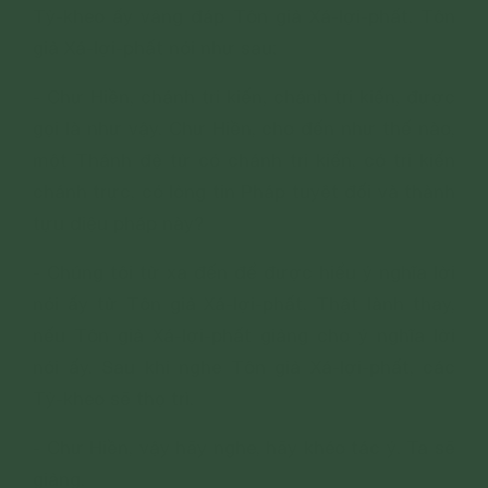
Tỷ-kheo ấy vâng đáp Tôn giả Xá-lợi-phất. Tôn
giả Xá-lợi-phất nói như sau:
- Chư Hiền, chánh tri kiến, chánh tri kiến, được
gọi là như vậy. Chư Hiền, cho đến như thế nào,
một Thánh đệ tử có chánh tri kiến, có tri kiến
chánh trực, có lòng tin Pháp tuyệt đối và thành
tựu diệu pháp này?
- Chúng tôi từ xa đến để được hiểu ý nghĩa lời
nói ấy từ Tôn giả Xá-lợi-phất. Thật lành thay,
nếu Tôn giả Xá-lợi-phất giảng cho ý nghĩa lời
nói ấy. Sau khi nghe Tôn giả Xá-lợi-phất, các
Tỷ-kheo sẽ thọ trì.
- Chư Hiền, vậy hãy nghe, hãy khéo tác ý. Ta sẽ
giảng.