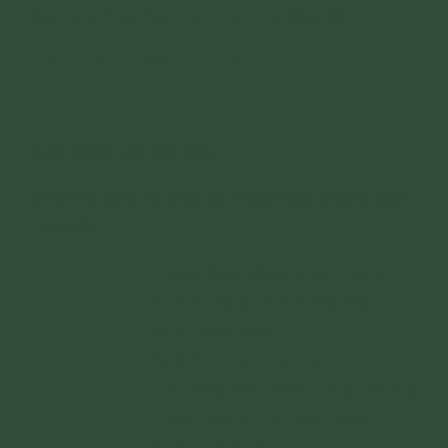
Nam mô Phật Bổn Sư Thích Ca Mâu Ni!
(Trích soạn từ: kinh Trung Bộ)
----------
Xem thêm các bài kinh:
Chương trình tu mùa hạ: Nhận biết chánh kiến
- tà kiến
Chánh Kiến Nhân Sanh Cõi Trời -
Tà Kiến Nhân Sanh Địa Ngục -
Kinh Chấp Nhận
Kinh Do Tham Sân Si
Các Pháp Đưa Đến Tăng Trưởng
Tham Sân Si Tà Kiến - Kinh
Tưởng Điên Đảo