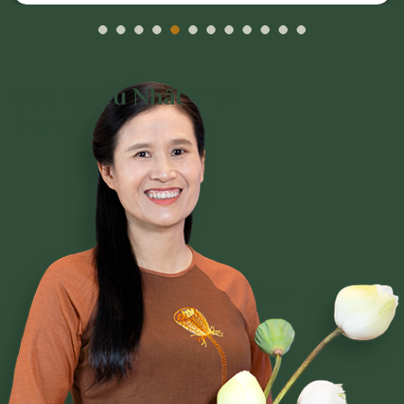
Đọc Nhiều Nhất Trên
Trang
Phạm Thị Yến
Tâm Chiếu Hoàn Quán
CLB CÚC VÀNG
CHƯƠNG TRÌNH TU TẬP
NGHI LỄ
BÀI VIẾT PHẬT PHÁP
CÂU CHUYỆN CHUYỂN HÓA
NHẠC PHẬT GIÁO
GIẢI ĐÁP THẮC MẮC