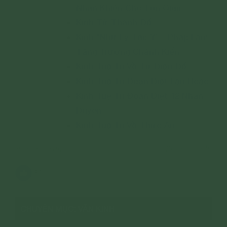
Nhân Khiến Cho Tổn Giảm
Kinh Tứ Thánh Đế
Kinh "Như Lý Tác Ý” - Pháp Làm
Tăng Trưởng Chánh Kiến
Kinh Tuệ Tri Về Tứ Diệu Đế
Kinh Tuệ Tri Đoạn Diệt Lậu Hoặc
Kinh Tuệ Tri Đoạn Diệt 12 Nhân
Duyên
Kinh Tuệ Tri Về Thức Ăn
150 lượt xem
19/05/2025
50
CHUYÊN MỤC: VĂN KINH