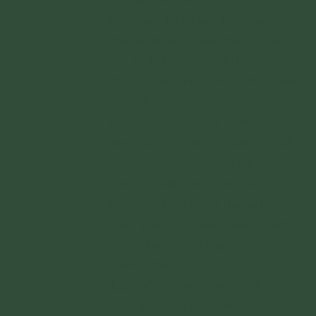
Tức Giận, Lừa Gạt, Tự Trọng -
Nguyên Nhân Khiến Chấp Chặt
Vào Tà Kiến - Kinh Tệ-túc
Hý Luận Sinh Luân Hồi - Phật Nói
Kinh Tà Kiến
Tà Kiến - An Trú Hại Tâm “Không
Nên Chia Sẻ Pháp” - (Kinh Lô-Già
Quán Tưởng, Tác Ý Khiến Tăng
Trưởng, Diệt Trừ Tham Sân Si
Tà Kiến - Kinh Du Sĩ Ngoại Đạo
Chấp Thủ - Tà Kiến Khiến Chánh
Pháp Thành Phi Pháp - Kinh
Trường Trảo
Người Có Chánh Kiến Thì Tà
Kiến Bị Tổn Giảm - Kinh Nguyên