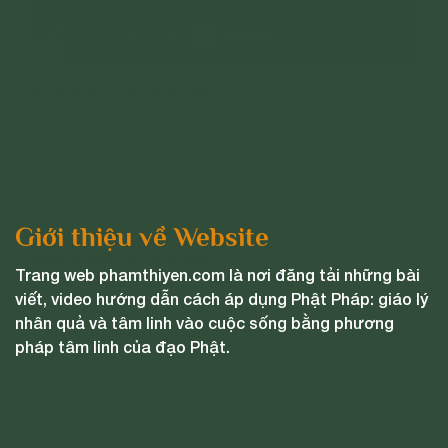
Xem thêm các bài viết:
Thực hành Bát quan trai giới: Chuyển hóa
khổ đau, sinh lên cõi Trời
----------
Giới thiệu về Website
Xem thêm các bài kinh:
Trang web phamthiyen.com là nơi đăng tải những bài
viết, video hướng dẫn cách áp dụng Phật Pháp: giáo lý
Kinh Lợi Ích Của Giữ Giới
nhân quả và tâm linh vào cuộc sống bằng phương
Kinh Cúng Tế Quỷ Thần Không Bằng Giữ
pháp tâm linh của đạo Phật.
Trai Giới
Kinh Các Lễ Uposatha - Niệm Phật - Trai
Giới Của Bậc Thánh
Kinh Tiểu Bộ Tập 6 - Chuyện Con Thỏ