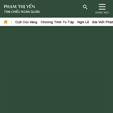
PHẠM THỊ YẾN
TÂM CHIẾU HOÀN QUÁN
DANH MỤC
CLB Cúc Vàng
Chương Trình Tu Tập
Nghi Lễ
Bài Viết Phậ
Trang chủ
>
Video
>
Khác
[Video] Bát quan trai giới - Lợi
ích thù thắng thoát khỏi sinh
tử luân hồi