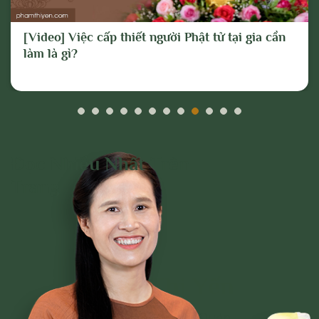
[Video] Việc cấp thiết người Phật tử tại gia cần
làm là gì?
Đọc Nhiều Nhất Trên
Trang
Phạm Thị Yến
Tâm Chiếu Hoàn Quán