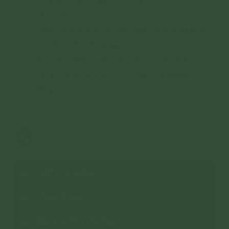
(Tiền Thân Sasa)
Kinh Phật Khen Sự Thọ Trì Bát Quan Trai
Của Mạc Lợi Phu Nhân
Các Trai Giới, Ngày Trai Giới - Kinh Tăng
Chi Bộ Tập 4 - Chương VIII Tám Pháp -
Phẩm V
2,449 lượt xem
10/12/2019
58
CHUYÊN MỤC: VIDEO
Trạch Pháp
Chương Trình Tu Tập