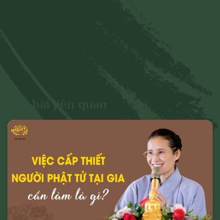
chỉ dạy ạ
Trả lời
Các bài liên quan