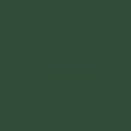
Gửi bình luận
Quản trị trang
28/06/2024
Quản trị trang và Chủ sở hữu Website
Phạm Thị Yến tuyên bố nghiêm cấm và