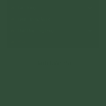
Đạo Tràng
Hành Hương Ấn Độ
Phật Pháp Ứng Dụng
Khác
Bình luận (5)