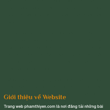
là một hoạt động ý nghĩa, giúp các Phật tử
thực hành hạnh tri ân tới thế hệ trước cũng
như thể hiện lòng biết ơn nhân mùa Vu lan báo
hiếu.
Trong những ngày qua, đại diện các Phật tử
trong đạo tràng thuộc CLB Cúc Vàng đã trao
tặng những phần quà tri ân tới cha mẹ và đạo
hữu lớn tuổi trong đạo tràng. Qua đó, các Phật
tử cũng thay CLB gửi lời tri ân tới cha mẹ và
các đạo hữu lớn tuổi.
Mong rằng, từ những phần quà, cha mẹ cùng
các Phật tử sẽ được kết duyên với Tam Bảo,
với pháp lục hòa và công hạnh Bồ Đề, được
Giới thiệu về Website
Tam Bảo gia trì che chở luôn được an lành.
Trang web phamthiyen.com là nơi đăng tải những bài
Nguyện mong các đạo hữu lớn tuổi kiếp nào