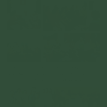
Các Phật tử đạo tràng Từ Tâm - Cao Xanh, Hạ Long,
Quảng Ninh tới thăm hỏi và trao quà tri ân tới cha mẹ Phật
tử và các đạo hữu cao tuổi mùa Vu lan