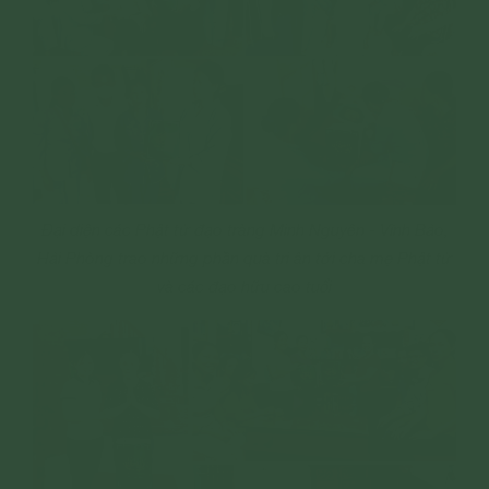
Đại diện các Phật tử đạo tràng Minh Nguyên - Vĩnh Bảo,
Hải Phòng trao những phần quà tri ân tới cha mẹ Phật tử
và các đạo hữu cao tuổi