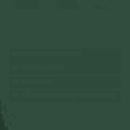
132 lượt xem
28/08/2023
1
CHUYÊN MỤC: CLB CÚC VÀNG
Hoạt Động Phật Sự
An Sinh Xã Hội
Kiến Thức Dành Cho Phật Tử CLB Cúc Vàng
Bình luận