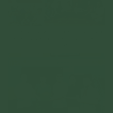
Đại diện đạo tràng Minh Tâm - Quán Lào, Thanh Hóa đã
trao các phần quà tri ân tới cha mẹ Phật tử và các đạo
hữu cao tuổi