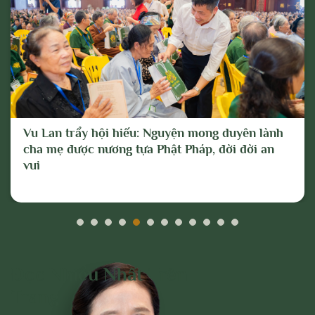
phong, mỹ tục của dân tộc.
Cho mục đích trên, chúng tôi tuyên bố có
quyền xóa, gỡ bỏ hoặc thực hiện bất kỳ
biện pháp nào thuộc quyền của Quản trị
trang và Chủ sở hữu; và tố cáo với cơ
quan chức năng hoặc thực hiện các biện
Vu Lan trẩy hội hiếu: Nguyện mong duyên lành
pháp pháp lý cần thiết để ngăn chặn, xử lý
cha mẹ được nương tựa Phật Pháp, đời đời an
các hành vi vi phạm hoặc hành vi có dấu
vui
hiệu vi phạm nêu trên.
Đọc Nhiều Nhất Trên
Trang