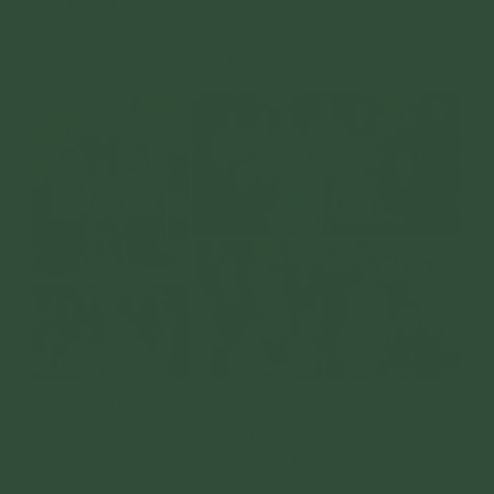
Xin bật mí với mọi người đây là các bức hình trao quà tri
ân mùa Vu lan của đạo tràng Minh Bảo - Lai Cách, Hải
Dương
Các Phật tử đạo tràng Trúc Tuệ - Nam Trực, Nam Định tới
thăm hỏi và trao quà tri ân tới cha mẹ Phật tử và các đạo
hữu cao tuổi mùa Vu lan