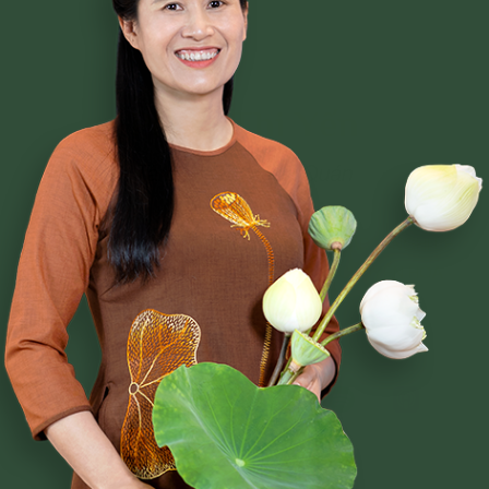
Phạm Thị Yến
Tâm Chiếu Hoàn Quán
CLB CÚC VÀNG
CHƯƠNG TRÌNH TU TẬP
NGHI LỄ
BÀI VIẾT PHẬT PHÁP
CÂU CHUYỆN CHUYỂN HÓA
NHẠC PHẬT GIÁO
GIẢI ĐÁP THẮC MẮC