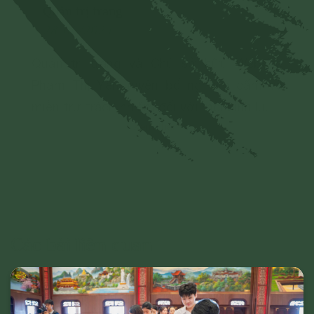
Quản trị trang
28/06/2024
Quản trị trang và Chủ sở hữu Website
Phạm Thị Yến tuyên bố nghiêm cấm và
miễn trừ trách nhiệm đối với mọi bình luận,
Xem thêm
hình ảnh liên quan đến:
- Chủ quyền của đất nước;
- Các vấn đề về chính trị;
- Các phát ngôn cho mục đích hoặc có
dấu hiệu chống lại Đảng, Nhà nước, chia rẽ
và gây mất đoàn kết dân tộc, đoàn kết tôn
Các bài liên quan
giáo;
- Vi phạm hoặc có dấu hiệu vi phạm chính
sách, pháp luật của Nhà nước và thuần