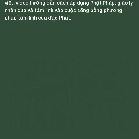
viết, video hướng dẫn cách áp dụng Phật Pháp: giáo lý
cũng được vào trong pháp lục hòa, tinh tấn
nhân quả và tâm linh vào cuộc sống bằng phương
thực hành công hạnh Bồ đề, cầu Vô thượng Bồ
pháp tâm linh của đạo Phật.
đề.
Dưới đây là một số hình ảnh được ghi nhận: