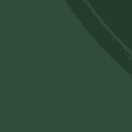
Quản trị trang
Quản trị tra
tuyên bố nghiê
bình luận, hình
- Chủ quyền c
- Các vấn đề về
- Các phát ngô
Đảng, Nhà nướ
đoàn kết tôn g
- Vi phạm hoặc
của Nhà nước 
Cho mục đích 
Các bài liên quan
bỏ hoặc thực 