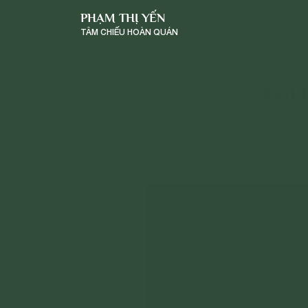
PHẠM THỊ YẾN
TÂM CHIẾU HOÀN QUÁN
Bài 
-
a
a
+