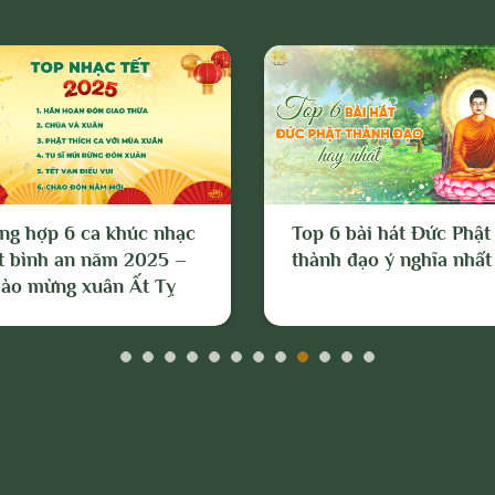
 và Chủ sở hữu; và tố cáo với cơ quan chức
c hiện các biện pháp pháp lý cần thiết để
lý các hành vi vi phạm hoặc hành vi có dấu
êu trên.
ng hợp 6 ca khúc nhạc
Top 6 bài hát Đức Phật
t bình an năm 2025 –
thành đạo ý nghĩa nhất
ào mừng xuân Ất Tỵ
Trang