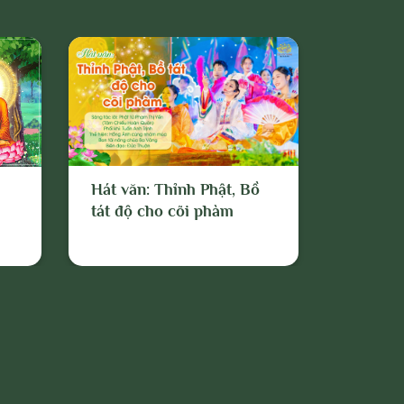
Hát văn: Thỉnh Phật, Bồ
tát độ cho cõi phàm
Bài hát
mùa hè