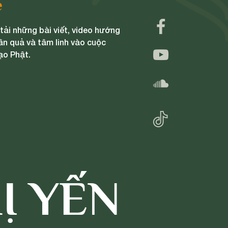
e
ải những bài viết, video hướng
ân quả và tâm linh vào cuộc
ạo Phật.
Ị YẾN