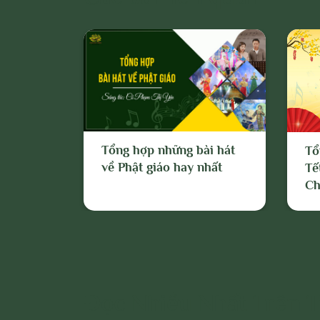
Quản trị trang
năng hoặc thự
ngăn chặn, xử 
hiệu vi phạm n
mới với
Tổng hợp những bài hát
Tổ
về Phật giáo hay nhất
Tế
Ch
Đọc Nhiều Nhất Trên 