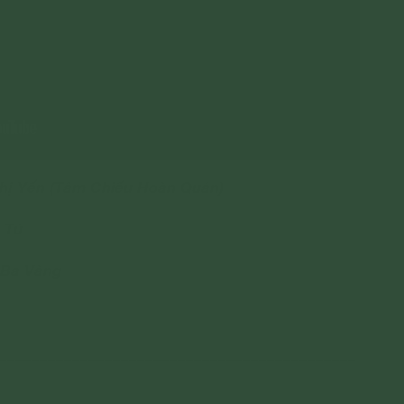
Thị Yến (Tâm Chiếu Hoàn Quán)
 Tú
 Ba Vàng
____________________________________________