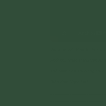
Sáng tác lời: Phật tử Phạm 
Phối khí: Nhạc sĩ Nguyễn Anh
Thể hiện: Ban Tài Năng chùa
Biên đạo: Ngọc Linh
__________________________
_________________________