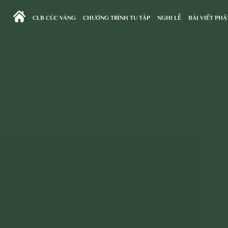
CLB CÚC VÀNG
CHƯƠNG TRÌNH TU TẬP
NGHI LỄ
BÀI VIẾT PHẬ
Trang chủ
>
Nhạc Phật Giáo
hát: Review Trái tim Khóa tu m