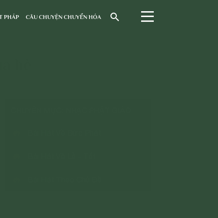
T PHÁP
CÂU CHUYỆN CHUYỂN HÓA
ùa hè
CHUYÊN MỤC: NHẠC PHẬT GIÁO
Bài Hát Về Đức Phật
Bài Hát Về Lễ - Tết
Bài Hát Theo Chủ Đề