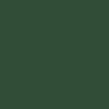
khoác vai bạn bè
Tay tim rung rung
khoá tu mùa hè.
Nào bạn ơi ơi ơi
ta cùng nhau đi review.
Nào bạn ơi ơi ơi
ta cùng nhau đi chụp hình!
Nào bạn ơi ơi ơi ta cùng nhau
Nào bạn ơi ơi ơi
ta cùng nhau đi chụp hình!
Trái tim to, trái tim nhỏ, trái 
À mà quên, còn oh yeah khoá