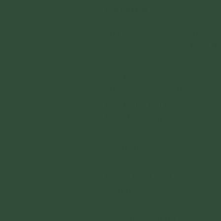
Lời bài hát:
Trái tim to - yêu khoá tu mùa
Trái tim nhỏ - bạn bè thân t
Rung rung trái tim
cùng chung nhịp đập
Rung rung trái tim
khoá tu mùa hè.
Tay hình bắn tim
cười tươi lên nhé!
Không cười tươi
lát nữa cho khóc nhè.
Tay tim rung rung