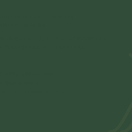
ive.google.com/file/d/1XjGRxohlj-
ew?usp=drive_link
ử dụng bài hát này, tuy nhiên cần giữ đúng giai
đầy đủ thông tin tác giả của nhạc phẩm).
 về Phật giáo hay nhất
ui Khóa tu mùa hè
è kết tình bạn muôn phương
06/06/2023