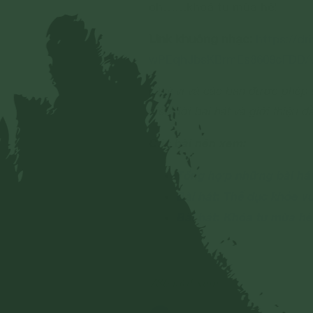
oh……khoá tu mùa hè!
Link khuông nhạc:
https://dr
wPEqhJbsKBrmEs8609cFDD/vi
(Quý vị và các bạn được phép s
điệu, lời bài hát và giới thiệu 
Các bài nên xem:
Tổng hợp những bài hát
Bài hát: Thể dục khỏe v
Bài hát: Khóa tu mùa h
786 lượt xem