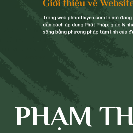
Giới thiệu về Websit
Gửi bình luận
Trang web phamthiyen.com là nơi đăng t
28/06/2024
dẫn cách áp dụng Phật Pháp: giáo lý nh
ng và Chủ sở hữu Website Phạm Thị Yến
sống bằng phương pháp tâm linh của đ
m cấm và miễn trừ trách nhiệm đối với mọi
 ảnh liên quan đến:
Xem thêm
ủa đất nước;
 chính trị;
n cho mục đích hoặc có dấu hiệu chống lại
c, chia rẽ và gây mất đoàn kết dân tộc,
iáo;
PHẠM TH
 có dấu hiệu vi phạm chính sách, pháp luật
và thuần phong, mỹ tục của dân tộc.
trên, chúng tôi tuyên bố có quyền xóa, gỡ
hiện bất kỳ biện pháp nào thuộc quyền của