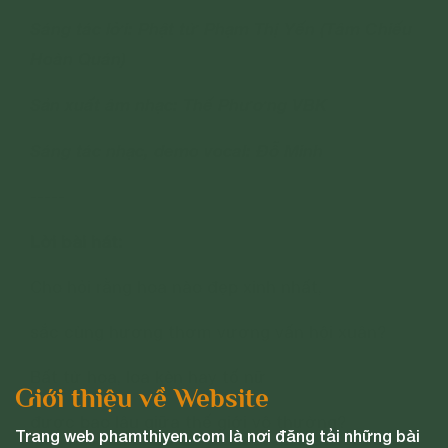
Sáng tác lời: Phật tử Phạm Thị Yến (Tâm Chiếu
Hoàn Quán)
Sản xuất âm nhạc: Thế Phương VBK
Sáng tác nhạc, demo vocal: Đỗ Minh
-----
Lời bài hát:
Cho hỏi rằng hoa nào đẹp xinh nhất,
sắc cùng hương thơm vương vấn hội xuân?
Bất tử hoa, loa kèn hay tố nữ
Giới thiệu về Website
được bao lâu giữa thế giới vô thường?
Trang web phamthiyen.com là nơi đăng tải những bài