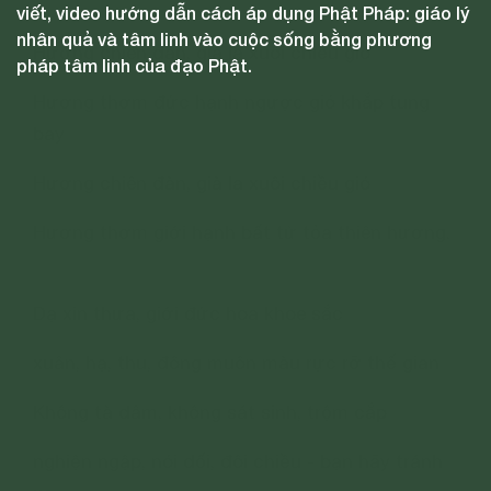
viết, video hướng dẫn cách áp dụng Phật Pháp: giáo lý
nhân quả và tâm linh vào cuộc sống bằng phương
Hương chiên đàn, già la xuôi chiều gió
pháp tâm linh của đạo Phật.
Hương thơm đức hạnh ngược gió khắp tung
bay
Hương chiên đàn, già la xuôi chiều gió
Hương thơm giới hạnh bất tử tỏa thiên hương.
Dạ xin thưa, giới đức hoa khoe sắc
xuân, hạ, thu, đông muôn màu rực rỡ thế gian
Không tà dâm, không sát sinh, trộm cắp
nghiện ngập, nói dối, đôi chiều - bạn hãy tránh