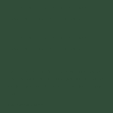
Thường hành từ bi, yêu thương, chia sẻ
chánh hạnh thanh cao, trí tuệ bao la.
Thường hành từ bi, yêu thương, chia sẻ
chánh hạnh thanh cao, trí tuệ bao la.
----
(Quý vị và các bạn được phép sử dụng bài hát
này, tuy nhiên cần giữ đúng giai điệu, lời bài hát
và giới thiệu đầy đủ thông tin tác giả của nhạc
phẩm).
Các bài nên xem: