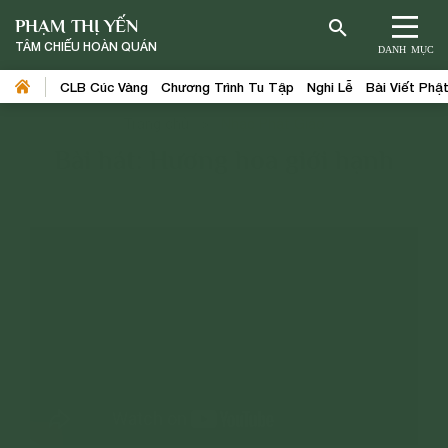
PHẠM THỊ YẾN
TÂM CHIẾU HOÀN QUÁN
DANH MỤC
CLB Cúc Vàng
Chương Trình Tu Tập
Nghi Lễ
Bài Viết Phậ
Trang chủ
>
Nhạc Phật Giáo
Bài hát: Hương hoa giới hạnh