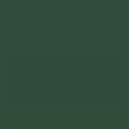
Bài hát: Mừng ngày mùng 8 tháng 3
Bài hát: Gia đình hạnh phúc
101 lượt xem
29/10/2024
0
CHUYÊN MỤC: NHẠC PHẬT GIÁO
Bài Hát Về Đức Phật
Bài Hát Về Lễ - Tết
Bài Hát Theo Chủ Đề
XEM THÊM