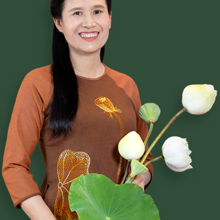
Phạm Thị Yến
Tâm Chiếu Hoàn Quán
CLB CÚC VÀNG
CHƯƠNG TRÌNH TU TẬP
NGHI LỄ
BÀI VIẾT PHẬT PHÁP
CÂU CHUYỆN CHUYỂN HÓA
NHẠC PHẬT GIÁO
GIẢI ĐÁP THẮC MẮC