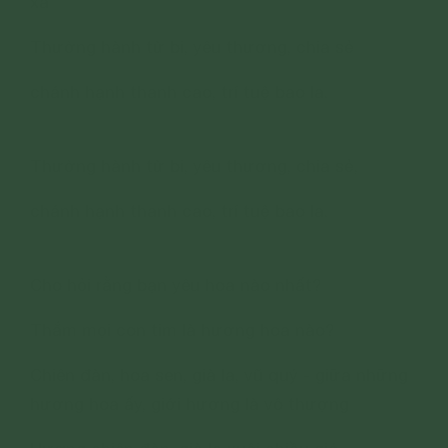
xa
Thường hành từ bi, yêu thương, chia sẻ
chánh hạnh thanh cao, trí tuệ bao la.
Thường hành từ bi, yêu thương, chia sẻ,
chánh hạnh thanh cao, trí tuệ bao la.
Cho hỏi rằng bạn yêu hoa nào nhất?
Thắm mọi con tim là hương hoa nào?
Chiên đàn, hoa sen, già la, vũ quý - giữa những
hương hoa ấy, giới hương là vô thượng