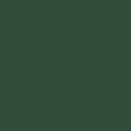
Hương chiên đàn, già la xuôi chiều gió
Hương thơm đức hạnh, ngược gió khắp tung
bay
Hương chiên đàn, già la xuôi chiều gió
Hương thơm giới hạnh bất tử tỏa thiên hương.
Dạ xin thưa, giới đức hoa khoe sắc
xuân, hạ, thu, đông muôn màu rực rỡ thế gian
Không tà dâm, không sát sinh, trộm cắp,
nghiện ngập, nói dối, đôi chiều - bạn hãy tránh
xa.