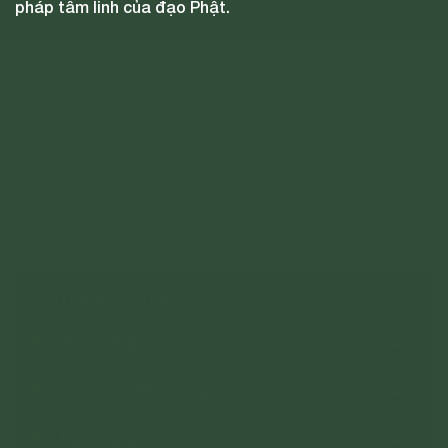
pháp tâm linh của đạo Phật.
đạo Phật.
Trang chủ
>
Video
>
Radio Tâm Sự
>
Radio Tâm
>
>
Sự
CHUYÊN MỤC: VIDEO
Trạch Pháp
Chương Trình Tu Tập
Đạo Tràng