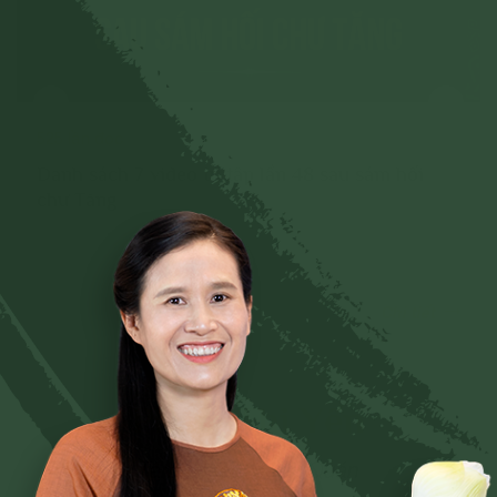
977 lần đọc
u tập lần 48 sau sám hối
Danh sách 7 video t
chư Tăng
Chi tiết
Phạm Thị Yến
Tâm Chiếu Hoàn Quán