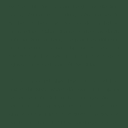
sẻ: “Các chị cũng có phần quà gửi đến gia đình,
nhưng nếu các em chỉ dùng phần quà này để
ăn thôi mà không thay đổi cuộc đời thì thật sự
rất vô nghĩa, vì phần quà này chưa chắc đã đủ
nuôi gia đình cả tháng, mà phải thay đổi cuộc
đời mới là gốc. Cho nên, chị cũng rất mong mỏi
các em chịu khó, kiên trì tu Phật cho chuyển
nghiệp, chứ không phải mỗi việc đi làm.
Ở chỗ chị có rất nhiều Phật tử khổ, rất khổ,
nhưng khi được hướng dẫn kiên trì tu tập vài
ba năm là cuộc đời họ thay đổi ngay lập tức,
gặp được những duyên rất tốt để phát triển
kinh tế và các nạn của họ được thay đổi, cho
nên họ rất chăm tu. Vì thế, hằng ngày, các em