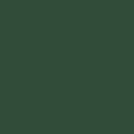
Nam
“... Các em đặt ra cho mình
một tiêu chí bỏ ác làm
lành” - lời chia sẻ của Cô
Phạm Thị Yến đối với gia
đình anh Nguyễn Quốc
Trầm
Đến với gia đình anh Nguyễn Quốc Trầm, Cô
Phạm Thị Yến đã có những chia sẻ, đồng cảm
về sự mất mát mà gia đình phải gánh chịu
trong đợt bão lũ vừa qua. Thay mặt phái đoàn,
Cô Phạm Thị Yến đã trao tặng 5 triệu đồng với
mong muốn phần nào hỗ trợ gia đình sớm vượt