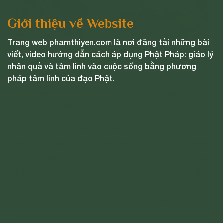
Giới thiệu về Website
Trang web phamthiyen.com là nơi đăng tải những bài
viết, video hướng dẫn cách áp dụng Phật Pháp: giáo lý
nhân quả và tâm linh vào cuộc sống bằng phương
pháp tâm linh của đạo Phật.
Cô Phạm Thị Yến và đoàn từ thiện cùng Ni trưởng Thích
Nữ Chúng Liên đi qua con đường lụt để tới nhà của gia
đình anh Nguyễn Quốc Trầm
Đi một đoạn, đoàn phải vượt qua một con
đường ngập nước. Hai bên, không có gì ngoài
những hàng cây “đổ gục” cả một góc đường.
Đặt chân đến nhà của anh Nguyễn Quốc Trầm,
cả đoàn chứng kiến hình ảnh: căn nhà cấp 4
tốc mái, những tấm tôn han gỉ rải rác xung
quanh, đồ gia dụng nằm ngổn ngang, đống củi