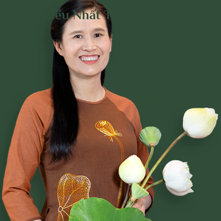
Đọc Nhiều Nhất Trên
Trang
Phạm Thị Yến
Tâm Chiếu Hoàn Quán
CLB CÚC VÀNG
CHƯƠNG TRÌNH TU TẬP
NGHI LỄ
BÀI VIẾT PHẬT PHÁP
CÂU CHUYỆN CHUYỂN HÓA
NHẠC PHẬT GIÁO
GIẢI ĐÁP THẮC MẮC