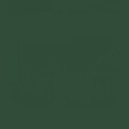
Những mái tôn nằm ngổn ngang phía sau căn nhà do chịu
ảnh hưởng liên tiếp của những cơn bão
Căn nhà trước kia vốn xập xệ nay càng trở nên điêu tàn
sau trận bão