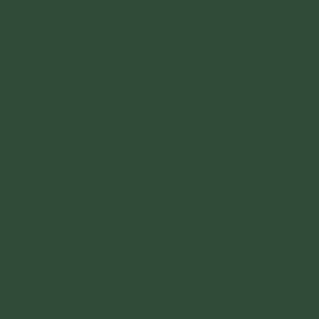
khô đã ướt chất đống ở bên góc vườn, cơn
bão như cuốn trôi hết tất cả, căn nhà vốn đã
sập xệ nay trở nên tan hoang. Tất cả hiện lên
một khung cảnh thật tiêu điều, xơ xác!
Tại đây, đoàn đã đến thăm hỏi, trao quà vào
lúc anh Trầm đang thu dọn lại những tàn tích,
thiệt hại mà những cơn bão đã để lại. Buổi
thăm hỏi được diễn ra bên ngoài khi trời đang
mưa khá to, bởi có lẽ ngôi nhà của vợ chồng
anh chị không đủ khả năng để che nắng, che
mưa.