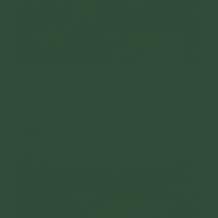
Căn nhà của gia đình anh Nguyễn Quốc Trầm bị tàn phá
nặng nề sau ảnh hưởng bởi cơn bão vừa qua