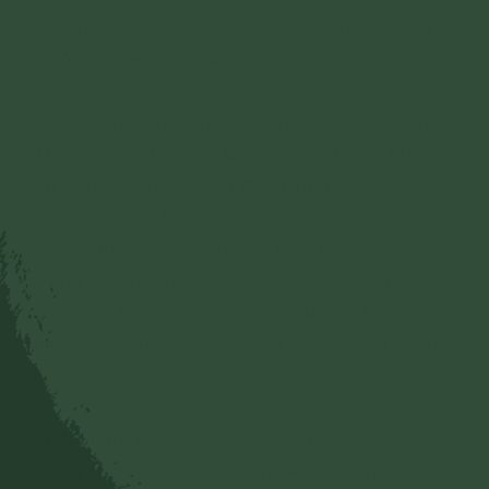
chị không phải mong các em nhận quà, mà là
muốn các em thay đổi nghiệp lực của mình”.
Qua sự thăm hỏi cùng lời chia sẻ của Cô Phạm
Thị Yến, anh Nguyễn Quốc Trầm đã gửi lời cảm
ơn sâu sắc tới Cô và đoàn từ thiện CLB Cúc
Vàng - Tập Tu Lục Hòa.
Cũng qua chuyến thăm hỏi, Cô Chủ nhiệm
mong mỏi gia đình anh Nguyễn Quốc Trầm và
chị Đinh Thị Bèn sẽ cố gắng tu học Phật Pháp
để sớm chuyển nghiệp và thoát khỏi những
tình cảnh khổ cực phải gánh chịu tại nơi đây.
Chắc hẳn chuyến từ thiện “Hướng về miền
Trung thân yêu” sẽ để lại nhiều dấu ấn đặc biệt