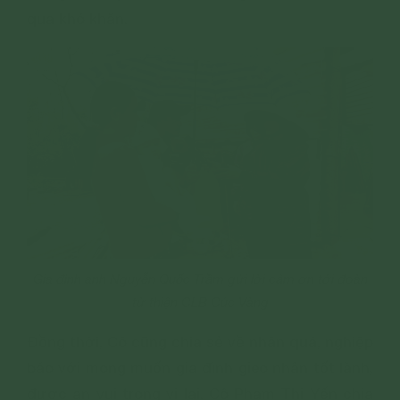
qua khó khăn.
Gia đình anh Nguyễn Quốc Trầm gửi lời cảm ơn tới đoàn
từ thiện CLB Cúc Vàng
Đồng thời, Cô cũng chia sẻ về nhân quả, nghiệp
báo với mong muốn gia đình gieo nhân tốt lành,
được an vui trong vị lai. Cô Phạm Thị Yến chia