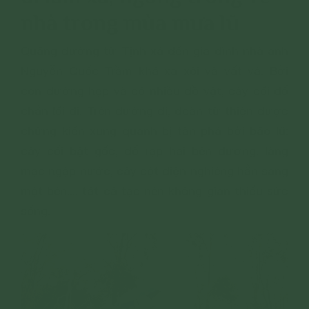
nhà trong mùa mưa lũ
Quãng đường từ Tịnh xá đến gia đình nhà anh
Nguyễn Quốc Trầm khá xa xôi và vất vả. Bởi
con đường hẹp và có nhiều đồ vật, cây cối đổ
chắn lối đi. Trên đường đi, đoàn từ thiện được
chứng kiến xung quanh bị tàn phá bởi bão lũ:
cây cối bật gốc, đổ rạp hai bên đường, làng
mạc ngập nước, cây cột điện nghiêng hẳn sang
một bên,... tất cả tạo nên không gian thiếu sức
sống.