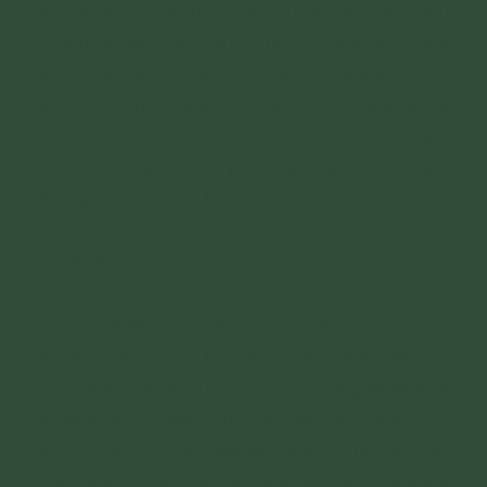
đặt ra cho mình một tiêu chí bỏ ác làm lành.
Chồng đi làm xa nhưng nếu có thể lên mạng
được thì các em nghe những bài giảng của Ni
Sư, vào kênh chùa Ba Vàng nghe những bài
giảng của Thầy Thích Trúc Thái Minh. Mỗi ngày
các em bỏ ra 10 - 30 phút, nhưng 3 năm, cuộc
đời của các em sẽ khác hẳn, vì có tu là chuyển
nghiệp. Còn vợ ở nhà thì năng ra chùa chỗ Ni
Sư để lễ bái.
Trong nhà Phật có câu chuyện đôi khi chỉ cúng
dường các Thầy tu tập thanh tịnh với tâm
thành kính tín thôi thì công đức cúng dường đó
sẽ giúp cho nghiệp của các em thay đổi. Thật
sự, chỉ cần thay đổi nghiệp một cái là cuộc đời
của chúng ta sẽ thay đổi ngay lập tức. Tâm của