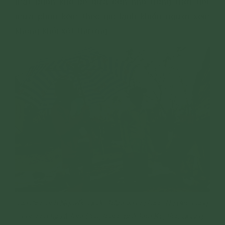
mặt buồn khổ bế đứa con nhỏ trong thời tiết
mưa phùn kèm theo gió lạnh khiến người xem
không khỏi xót thương.
Gia đình anh Nguyễn Quốc Trầm và chị Đinh Thị Bèn cùng
con nhỏ tại xã Tam Phú, thành phố Tam Kỳ, tỉnh Quảng