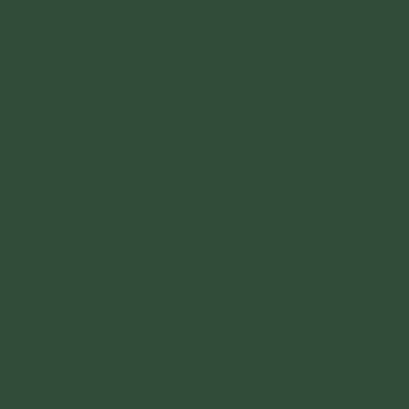
Gửi bình luận
Quản trị trang
28/06/2024
Quản trị trang và Chủ sở hữu Website
Phạm Thị Yến tuyên bố nghiêm cấm và
miễn trừ trách nhiệm đối với mọi bình luận,
Xem thêm
hình ảnh liên quan đến:
- Chủ quyền của đất nước;
- Các vấn đề về chính trị;
- Các phát ngôn cho mục đích hoặc có
dấu hiệu chống lại Đảng, Nhà nước, chia rẽ
và gây mất đoàn kết dân tộc, đoàn kết tôn
Các bài liên quan