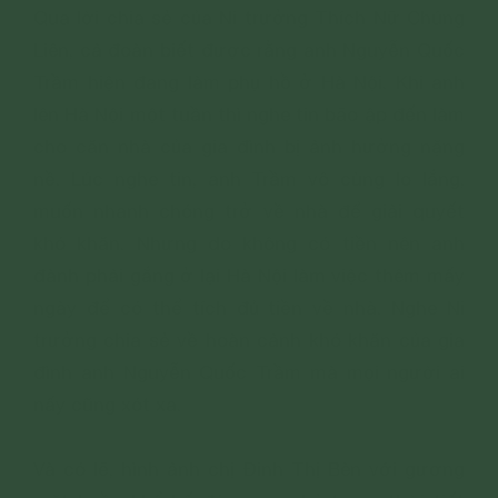
Qua lời chia sẻ của Ni trưởng Thích Nữ Chúng
Liên, cả đoàn biết được rằng anh Nguyễn Quốc
Trầm hiện đang làm phụ hồ ở Hà Nội. Khi anh
lên Hà Nội một tuần thì nghe tin bão ập đến làm
cho căn nhà của gia đình bị ảnh hưởng nặng
nề. Lúc nghe tin, anh Trầm vô cùng lo lắng,
muốn nhanh chóng trở về nhà để giải quyết
khó khăn. Nhưng do không có tiền nên anh
đành phải gắng ở lại Hà Nội làm việc thêm mấy
ngày để có thể tích đủ tiền về nhà. Nghe Ni
trưởng chia sẻ về hoàn cảnh khó khăn của gia
đình anh Nguyễn Quốc Trầm mà mọi người ai
nấy cũng xót xa.
Và có lẽ, hình ảnh chị Đinh Thị Bèn với gương