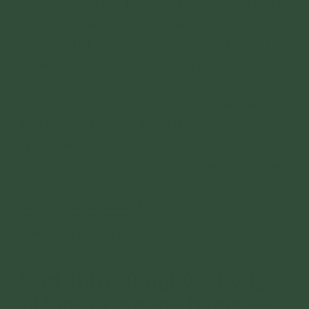
cảnh đặc biệt khó khăn với sự trợ duyên của Ni
trưởng Thích Nữ Chúng Liên - Trưởng Ban Từ
thiện Xã hội Giáo hội Phật giáo Việt Nam tỉnh
Quảng Nam, Phó Trụ trì Tịnh xá Ngọc Kỳ.
Quả thật, trong những ngày vừa qua, các cơn
“đại
bão đổ bộ vào miền Trung đã tạo nên trận
hồng thủy”
lịch sử gây nhiều mất mát đau
thương. Trong đó, hình ảnh gia đình anh
Nguyễn Quốc Trầm, chị Đinh Thị Bèn với đứa
con nhỏ đã để lại ấn tượng cho cả đoàn.
Mục lục
Hiển thị
[
]
Câu chuyện người chồng
đi làm xa, ngóng trông về