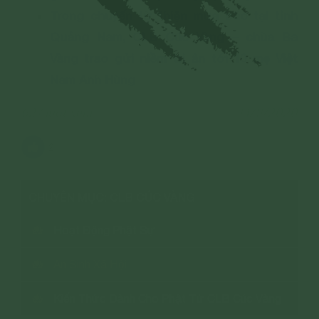
Trong chuyến từ thiện mưa bão tại tỉnh
Quảng Nam, CLB Cúc Vàng – chùa Ba
Vàng trao gửi niềm tri ân tới 10 mẹ Việt
Nam Anh Hùng
627 lượt xem
14/11/2020
2
CHUYÊN MỤC: CLB CÚC VÀNG
Hoạt Động Phật Sự
An Sinh Xã Hội
Kiến Thức Dành Cho Phật Tử CLB Cúc Vàng