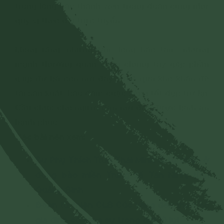
trong lòng các thành viên trong đoàn cũng như
quý vị theo dõi trực tuyến.
Mong rằng, những tấm lòng hảo tâm, những
mạnh thường quân cùng chung tay góp phần
giúp đỡ bà con nơi đây vượt qua khó khăn để
tái sản xuất, bảo đảm cuộc sống tốt đẹp trở lại.
Cầu chúc cho người dân nơi đây được bình an
hạnh phúc.
Các bài nên xem:
Sư Phụ Thích Trúc Thái Minh đi từ thiện ở
đồng bào miền Trung xã Tân Ninh, tỉnh
Quảng Bình
Đoàn từ thiện CLB Cúc Vàng đến thăm hộ
gia đình có tang sự trong đợt lũ lụt