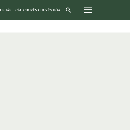
T PHÁP
CÂU CHUYỆN CHUYỂN HÓA