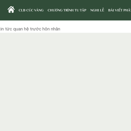
CLB CÚC VÀNG
CHƯƠNG TRÌNH TU TẬP
NGHI LỄ
BÀI VIẾT PHẬ
tin tức quan hệ trước hôn nhân