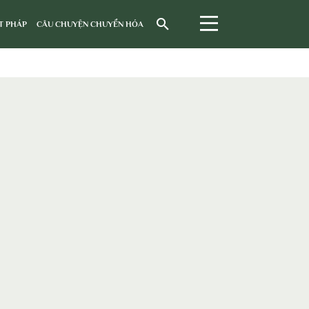
T PHÁP
CÂU CHUYỆN CHUYỂN HÓA