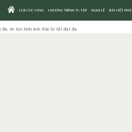
CLB CÚC VÀNG
CHƯƠNG TRÌNH TU TẬP
NGHI LỄ
BÀI VIẾT PHẬ
t đa, tin tức hình ảnh thái tử tất đạt đa