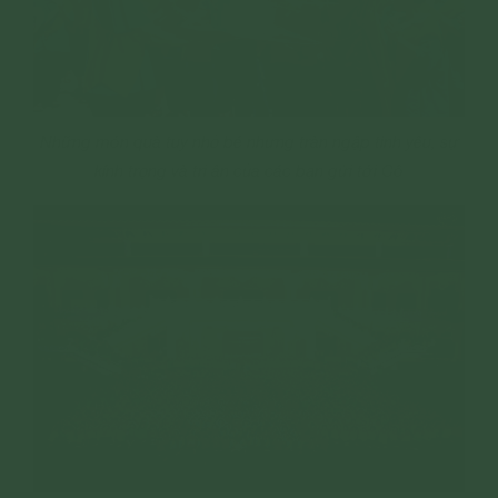
Những món quà tuy nhỏ bé nhưng tràn ngập tình yêu, sự
kính trọng và tri ân của các bạn gửi tới Cô