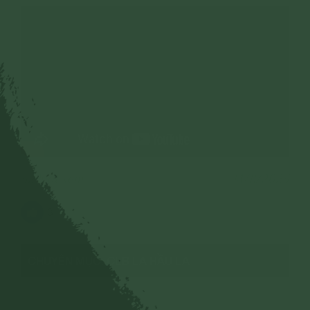
32 lượt xem
14/11/2023
3
CHUYÊN MỤC: CLB LA HẦU LA