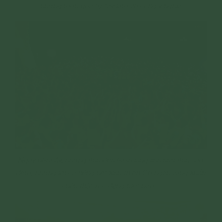
những món quà tự tay làm vô cùng ý nghĩa
Ngày hôm ấy, những ánh đèn flash lung linh như ánh sao
đêm, những lời ca tiếng hát kính tri ân Cô ngân vang khắp
chốn thật xúc động biết bao...