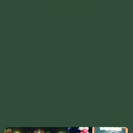
Gửi bình luận
Quản trị trang
28/06/2024
Quản trị trang và Chủ sở hữu Website
Phạm Thị Yến tuyên bố nghiêm cấm và
miễn trừ trách nhiệm đối với mọi bình luận,
Xem thêm
hình ảnh liên quan đến:
- Chủ quyền của đất nước;
- Các vấn đề về chính trị;
- Các phát ngôn cho mục đích hoặc có
dấu hiệu chống lại Đảng, Nhà nước, chia rẽ
và gây mất đoàn kết dân tộc, đoàn kết tôn
Các bài liên quan
giáo;
- Vi phạm hoặc có dấu hiệu vi phạm chính