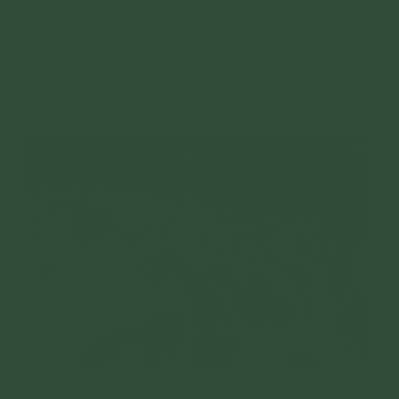
Cô cũng hướng dẫn các bạn gửi lời tri ân tới Sư Phụ, chư
Tăng và ông bà, cha mẹ, thầy cô giáo,... - những người
Thầy của các bạn trong cuộc đời này. Hãy cùng gửi
những trái tim to thật to tới những người Thầy của chúng
ta nhân ngày 20/11 nhé!
Cùng điểm danh những ai đã được tặng hoa và ôm Cô