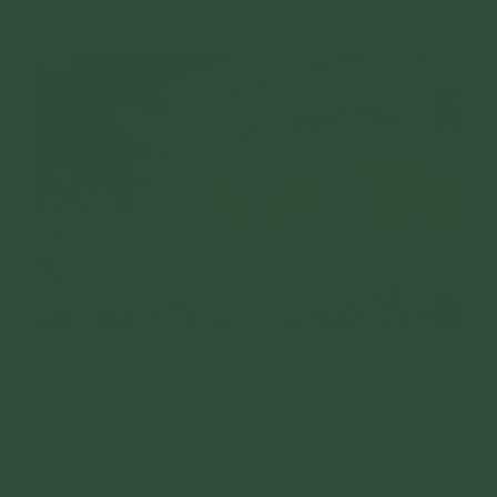
nào!
Đông đảo các bạn trong CLB Tuổi Trẻ và CLB La Hầu La
cùng tập trung trước cửa Đại Giảng Đường, gửi lời tri ân
tới Cô Chủ nhiệm nhân ngày 20/11 trước khi Cô và các
Phật tử đoàn hành hương số 4 - CLB Cúc Vàng có chuyến
đi về miền đất Phật, Ấn Độ