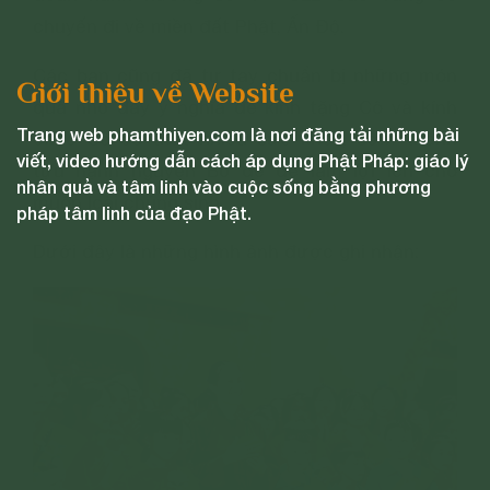
chuyến đi về miền đất Phật, Ấn Độ.
Các bạn cũng đã tự tay chuẩn bị những món
Giới thiệu về Website
quà nhỏ đầy ý nghĩa để kính tặng Cô và kính
Trang web phamthiyen.com là nơi đăng tải những bài
chúc Cô có thật nhiều sức khỏe, sớm thành
viết, video hướng dẫn cách áp dụng Phật Pháp: giáo lý
tựu hạnh nguyện Bồ đề để làm lợi ích cho
nhân quả và tâm linh vào cuộc sống bằng phương
muôn loài chúng sinh.
pháp tâm linh của đạo Phật.
Dưới đây là những hình ảnh được ghi nhận: