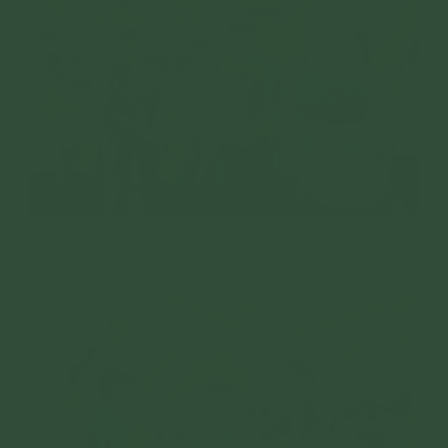
Đại diện các bạn thành viên CLB Tuổi Trẻ kính tặng Cô
những món quà tự tay làm vô cùng ý nghĩa