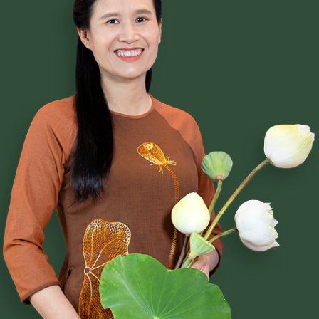
Phạm Thị Yến
Tâm Chiếu Hoàn Quán
CLB CÚC VÀNG
CHƯƠNG TRÌNH TU TẬP
NGHI LỄ
BÀI VIẾT PHẬT PHÁP
CÂU CHUYỆN CHUYỂN HÓA
NHẠC PHẬT GIÁO
GIẢI ĐÁP THẮC MẮC