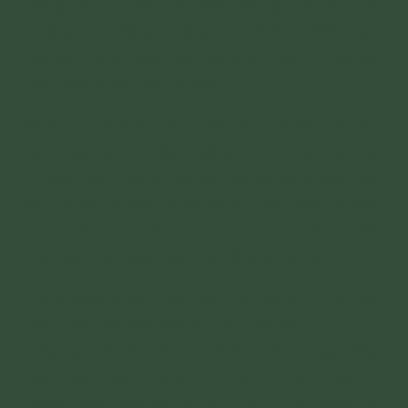
dang rộng vòng tay đón chúng con trở về.
Chúng con đứng ở đây có tới hơn 1000 bạn,
nhưng trước tình yêu thương của Cô, chúng
con thấy mình thật nhỏ bé.
Nhờ có Cô mà cuộc sống của chúng con trở
nên ý nghĩa hơn, đáng sống và có lý tưởng hơn.
Chúng con nguyện sẽ là những bông hoa nhỏ
bé ở xung quanh Cô để được cảm nhận hương
thơm đức hạnh tỏa ra từ nơi Cô mà được tinh
tấn hơn mỗi ngày trên con đường tu tập”.
Đó là những lời tri ân đầy xúc động từ tận đáy
lòng của các bạn trong CLB Tuổi Trẻ và CLB La
Hầu La gửi tới Cô Chủ nhiệm nhân ngày Nhà
giáo Việt Nam trước khi Cô và các Phật tử
đoàn hành hương số 4 - CLB Cúc Vàng có