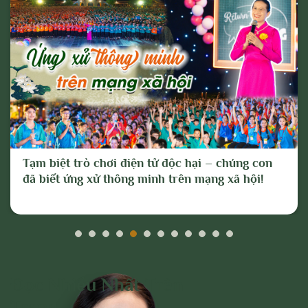
sách, pháp luật của Nhà nước và thuần
phong, mỹ tục của dân tộc.
Cho mục đích trên, chúng tôi tuyên bố có
quyền xóa, gỡ bỏ hoặc thực hiện bất kỳ
biện pháp nào thuộc quyền của Quản trị
trang và Chủ sở hữu; và tố cáo với cơ
quan chức năng hoặc thực hiện các biện
Tạm biệt trò chơi điện tử độc hại – chúng con
pháp pháp lý cần thiết để ngăn chặn, xử lý
đã biết ứng xử thông minh trên mạng xã hội!
các hành vi vi phạm hoặc hành vi có dấu
hiệu vi phạm nêu trên.
Đọc Nhiều Nhất Trên
Trang