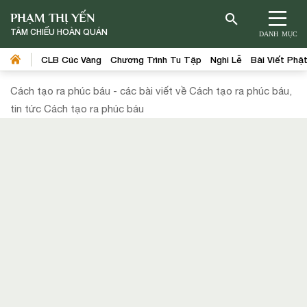
PHẠM THỊ YẾN
TÂM CHIẾU HOÀN QUÁN
DANH MỤC
CLB Cúc Vàng
Chương Trình Tu Tập
Nghi Lễ
Bài Viết Phậ
Cách tạo ra phúc báu - các bài viết về Cách tạo ra phúc báu,
tin tức Cách tạo ra phúc báu