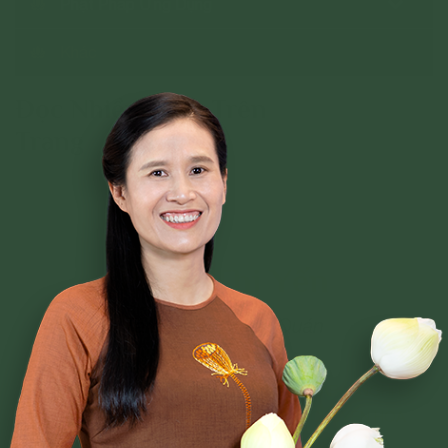
Phật Pháp Ứng Dụng
Khác
Đọc Nhiều Nhất Trên
Trang
Phạm Thị Yến
Tâm Chiếu Hoàn Quán
CLB CÚC VÀNG
CHƯƠNG TRÌNH TU TẬP
NGHI LỄ
BÀI VIẾT PHẬT PHÁP
CÂU CHUYỆN CHUYỂN HÓA
NHẠC PHẬT GIÁO
GIẢI ĐÁP THẮC MẮC