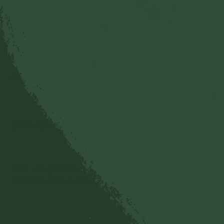
[Video] Cầu an thù thắng
Chơi với người lành thiện và bản thân trở lên lành thiện là
hai yếu tố khiến cho ta được an ổn.
Chi tiết