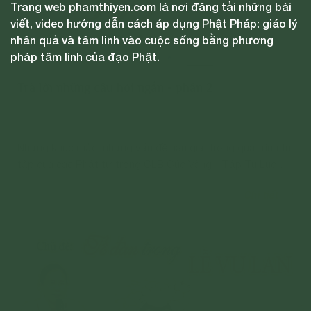
Trang web phamthiyen.com là nơi đăng tải những bài
viết, video hướng dẫn cách áp dụng Phật Pháp: giáo lý
nhân quả và tâm linh vào cuộc sống bằng phương
pháp tâm linh của đạo Phật.
Trả lời những câu hỏi ngắn - phần 2
Những khúc mắc, những vấn đề nan giải trong quá trình tu
tập của các Phật tử trong CLB Cúc Vàng - Tập Tu Lục
Hòa liên quan đến các chủ đề như tình yêu, đời sống, tâm
Chi tiết
linh hay vấn đề tu tập đã được Cô Phạm Thị Yến trả lời
rất rõ ràng