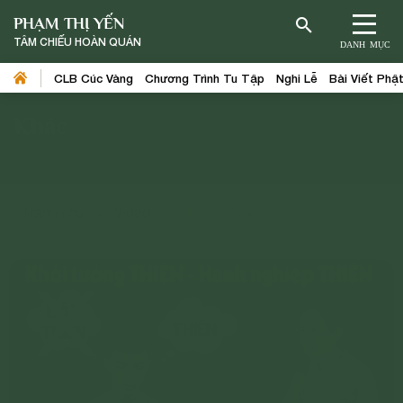
PHẠM THỊ YẾN
TÂM CHIẾU HOÀN QUÁN
DANH MỤC
CLB Cúc Vàng
Chương Trình Tu Tập
Nghi Lễ
Bài Viết Phậ
Khác
>
>
Trang chủ
>
Video
>
Khác