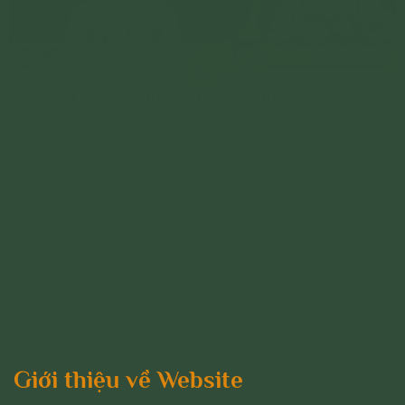
[Video] Suy nghĩ thiện - làm việc thiện
Vậy thì tưởng tâm sở? Là ghi nhận, chụp bắt cái tướng
tổng quát của vật, ấy là tưởng, tâu đại vương.
Chi tiết
Giới thiệu về Website