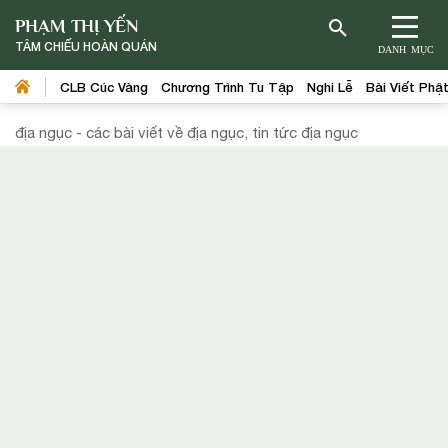
PHẠM THỊ YẾN
TÂM CHIẾU HOÀN QUÁN
DANH MỤC
CLB Cúc Vàng
Chương Trình Tu Tập
Nghi Lễ
Bài Viết Phậ
địa ngục - các bài viết về địa ngục, tin tức địa ngục