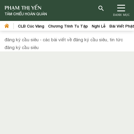
PHẠM THỊ YẾN
TÂM CHIẾU HOÀN QUÁN
DANH MỤC
CLB Cúc Vàng
Chương Trình Tu Tập
Nghi Lễ
Bài Viết Phậ
đăng ký cầu siêu - các bài viết về đăng ký cầu siêu, tin tức
đăng ký cầu siêu