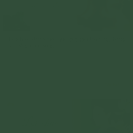
4 cách xả stress hiệu quả giúp giải tỏa căng thẳng,
cân bằng cuộc sống
Stress có ảnh hưởng tiêu cực đến sức khỏe tinh thần và
sau đây là 4 phương pháp giúp giảm bớt căng thẳng, cải
thiện sức khỏe thoát khỏi tình trạng tiêu cực này
Chi tiết