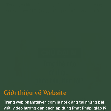
Tổng hợp những câu nói hay về báo hiếu cha mẹ vô cùng
sâu sắc theo lời Phật dạy; giúp quý vị trân trọng hơn tình
cảm của cha mẹ, báo hiếu hai đấng sinh thành.
Chi tiết
Giới thiệu về Website
Sự thật tụng chú Đại Bi tiêu trừ tội chướng, được
Trang web phamthiyen.com là nơi đăng tải những bài
các vị Thần gia hộ
viết, video hướng dẫn cách áp dụng Phật Pháp: giáo lý