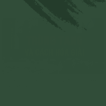
Phật để tránh tai họa; gia đình, dòng họ được an ổn, may
Chi tiết
mắn, phát đạt.
Trùng tang và cách hóa giải: Gia đình an ổn, người
mất siêu thoát
Dân gian quan niệm trùng tang là khi một gia đình liên tiếp