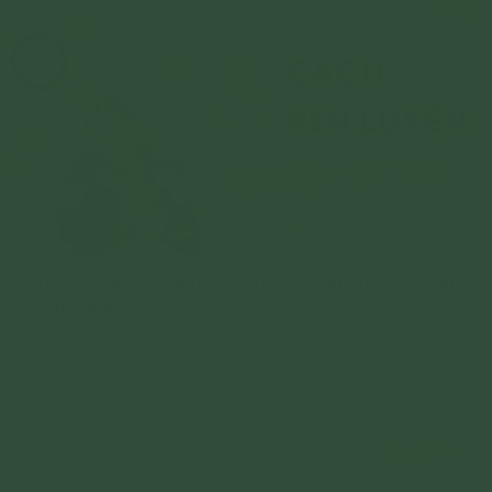
Sự tập trung: 4 cách rèn luyện để đạt kết quả cao
trong mọi việc
Nguyên nhân gây mất tập trung là gì? và 4 phương pháp
rèn luyện sự tập trung dưới góc nhìn Phật giáo: Thiền, tập
định tâm,...
Chi tiết