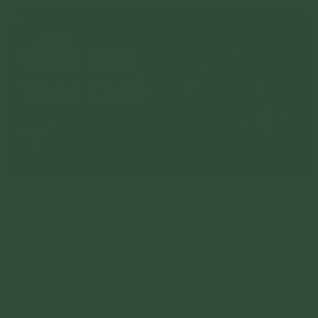
Oan gia trái chủ: Sự thật và cách hóa giải
Oan gia trái chủ là những chúng sinh mà kiếp trước chúng
ta hại họ thế nào, bây giờ theo tâm mong cầu của chúng
ta, họ sẽ hại chúng ta như vậy.
Chi tiết