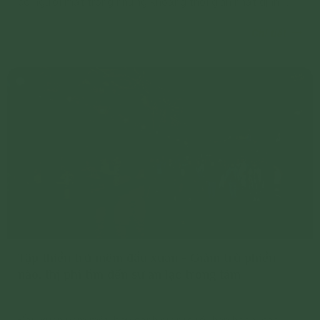
có người mất trong những khoảng thời gian nhất định,
gây nên sự bất an, sợ hãi.
Chi tiết
Tập thiền trú niệm đầu xuân - Giảm trừ phiền
não, thị phi tìm đến sự an lạc trong tâm
Đầu xuân năm mới, bên cạnh sự rực rỡ, hân hoan, các