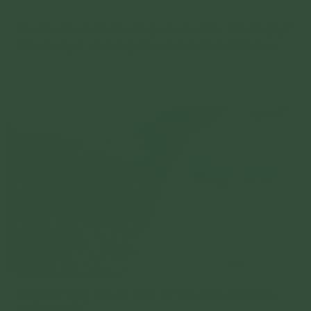
Đọc bài viết này để hiểu đúng về quan niệm “chớ đi ngày 7
chớ về ngày 3” và những điều nên làm để được bình an,
mọi sự thuận lợi, tốt đẹp trong năm mới.
Chi tiết
Cây nêu ngày Tết có thực sự xua đuổi được ma
quỷ không?