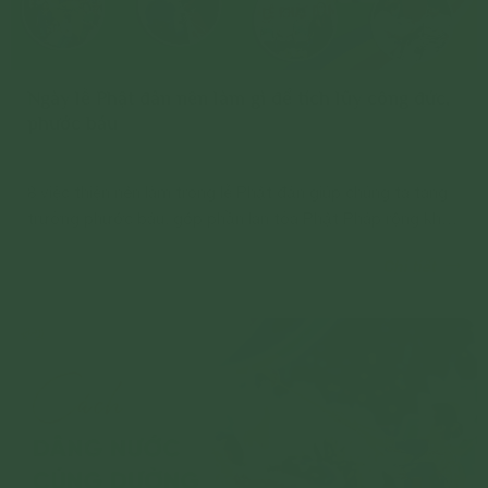
Ngày lễ Phật đản nên làm gì để tích lũy công đức,
phước báu
8 việc thiện nên làm trong lễ Phật đản giúp chúng ta tăng
trưởng phước báu, góp phần lan tỏa Phật Pháp rộng khắp
muôn nơi.
Chi tiết