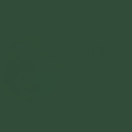
lo sợ, hoang mang, vì đây là khu vực linh thiêng nhất trong
nhà để thờ cúng gia tiên, thần linh.
Chi tiết
11 câu nói hay về báo hiếu cha mẹ nhân mùa Vu
Lan nhất định nên đọc!