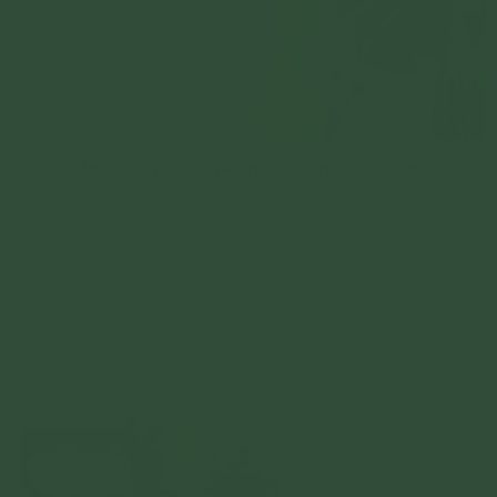
6 lời chúc nhân ngày lễ Phật đản hay và ý nghĩa
nhất
Thông điệp của GHPGVN nhấn mạnh tinh thần chào đón lễ
Phật đản: “Mùa Phật đản Phật lịch 2568 lại trở về trong
không khí hân hoan của người con Phật.
Chi tiết