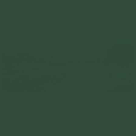
>
>
Trang chủ
>
Bài Viết Phật Pháp
Thánh tích Tịnh xá Kỳ Viên: Nơi Đức Phật trải qua
nhiều mùa an cư nhất
Tịnh xá Kỳ Viên là nơi Đức Phật trải qua 24 mùa an cư, tại
đây vẫn còn các dấu tích như: cây Bồ đề do Ngài A-nan