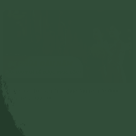
4 điều cần biết khi đi lễ chùa đầu năm để được
may mắn, phúc lộc
Bài viết sẽ đưa ra 4 điều cần biết khi đi lễ chùa đầu năm để
quý vị và gia đình được nhiều phúc lộc, may mắn trong
năm mới.