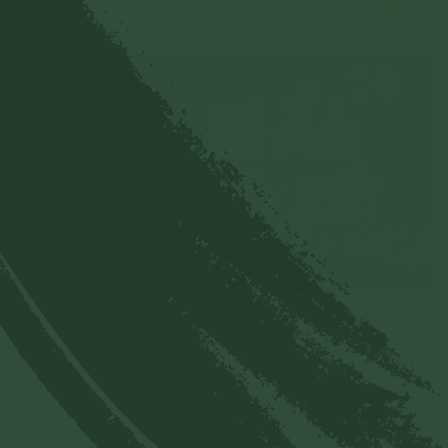
Chi tiết
Mộ kết là gì? Cách xử lý để gia đình an ổn, không
gặp tai họa
Hiện tượng mộ kết xảy ra ở nơi đất có vị Quỷ Thần nương
gá. Vậy cách nhận biết và hóa giải đúng chuẩn theo đạo