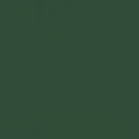
Xá lợi là gì? Cúng dường Xá lợi có công đức ngang
bằng cúng dường Phật
Xá lợi Phật là kết tinh từ năng lực tu hành của Đức Phật,
thành tựu từ vô lượng công đức của Giới - Định - Tuệ.
Chi tiết