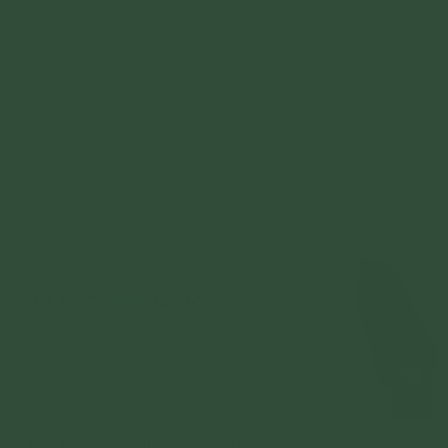
Bài viết sau đây sẽ giải đáp thắc mắc, cây nêu có xua đuổi
được ma quỷ không, và hướng dẫn cách giúp gia đình
được tốt đẹp trong những ngày đầu năm mới.
Chi tiết
Tôn trọng bản thân và cách nhận được sự tôn