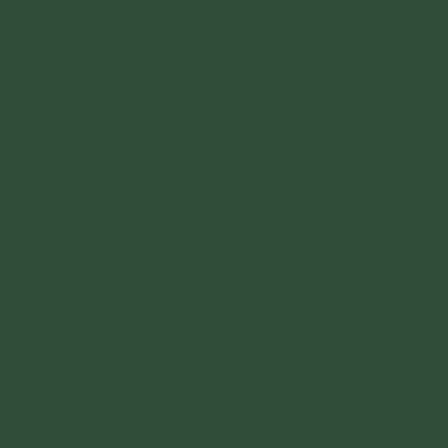
Thiên thượng Thiên hạ, duy ngã độc tôn: Nhiều
người hiểu sai rằng Đức Phật kiêu mạn
Nhiều người thường hiểu sai ý nghĩa câu nói “Thiên thượng
thiên hạ, duy ngã độc tôn”, cho rằng Đức Phật kiêu ngạo.
Vậy ý nghĩa đúng của câu này là gì?
Chi tiết