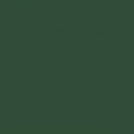
6 cách để thông minh hơn: Mang lại kết quả tốt
đẹp trong công việc
Làm thế nào để trở nên thông minh hơn? Bài viết này sẽ
cung cấp 6 phương pháp giúp bạn rèn luyện trí thông minh
và tư duy nhạy bén trong công việc và cuộc sống.
Chi tiết