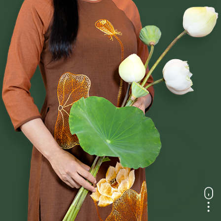
Lễ cúng giao thừa đúng chuẩn đem lại bình an,
may mắn cho gia chủ
Hướng dẫn cách cúng giao thừa đơn giản mà vẫn đầy đủ
giúp năm mới may mắn, thuận lợi, các mong cầu đều
được tốt lành.
Chi tiết