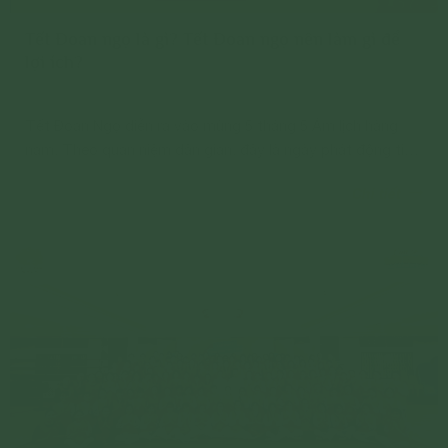
Tết Đoan ngọ là gì? Tết Đoan ngọ nên làm gì để
lợi ích?
Tết Đoan Ngọ diễn ra vào mùng 5 tháng 5 Âm lịch hàng
năm. Theo quan niệm dân gian, đây là ngày phát động tiêu
diệt các loài sâu bệnh gây hại cho cây trồng.
Chi tiết