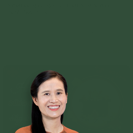
8 điều kiêng kỵ ngày Tết: Hiểu đúng để được
thảnh thơi, an lạc
Bài viết này sẽ giải mã những điều kiêng kỵ ngày Tết, giúp
bạn giải tỏa những gò bó, áp lực trong tâm và đón Tết an
yên, thảnh thơi mà không lo bị phạm.
Chi tiết