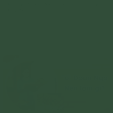
Bài cúng Tết Đoan Ngọ và cách bày mâm cúng
đúng Pháp
Theo truyền thống, mâm cúng Tết Đoan Ngọ bao gồm
hoa quả, cơm rượu nếp,… với mong muốn diệt sâu bọ làm
hại mùa màng và giun sán trong đường ruột
Chi tiết